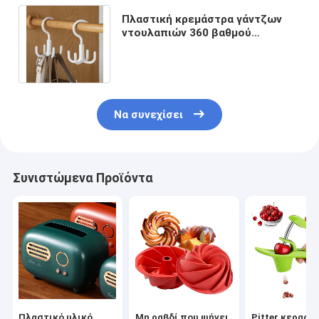
Πλαστική κρεμάστρα γάντζων
ντουλαπιών 360 βαθμού
περιστρεφόμενη για τους
δεσμούς ζωνών μαντίλι
Να συνεχίσει
Συνιστώμενα Προϊόντα
Πλαστικό υλικό
Μη ραβδί που ψήνει
Pitter κερασι