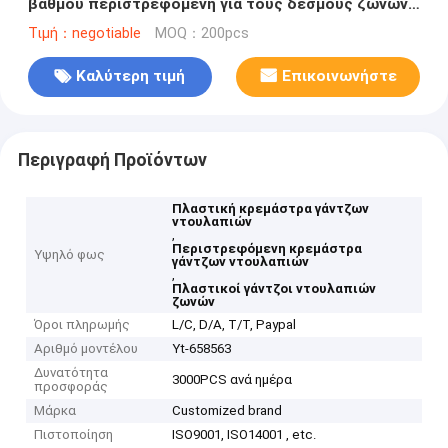
βαθμού περιστρεφόμενη για τους δεσμούς ζωνών
μαντίλι
Τιμή：negotiable
MOQ：200pcs
Καλύτερη τιμή
Επικοινωνήστε
Περιγραφή Προϊόντων
Πλαστική κρεμάστρα γάντζων
ντουλαπιών
,
Περιστρεφόμενη κρεμάστρα
Υψηλό φως
γάντζων ντουλαπιών
,
Πλαστικοί γάντζοι ντουλαπιών
ζωνών
Όροι πληρωμής
L/C, D/A, T/T, Paypal
Αριθμό μοντέλου
Yt-658563
Δυνατότητα
3000PCS ανά ημέρα
προσφοράς
Μάρκα
Customized brand
Πιστοποίηση
ISO9001, ISO14001 , etc.