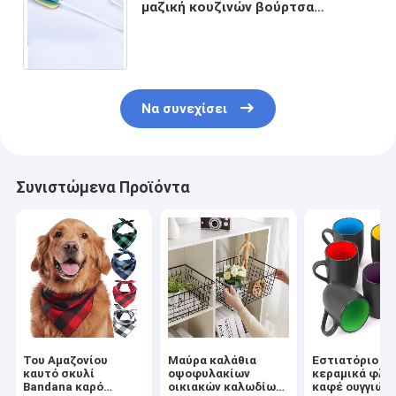
μαζική κουζινών βούρτσα
τριφτών μπουκαλιών λαβών
προμηθειών πλαστική μακριά
Να συνεχίσει
Συνιστώμενα Προϊόντα
Του Αμαζονίου
Μαύρα καλάθια
Εστιατόριο 16
καυτό σκυλί
οψοφυλακίων
κεραμικά φλυ
Bandana καρό
οικιακών καλωδίων
καφέ ουγγιών