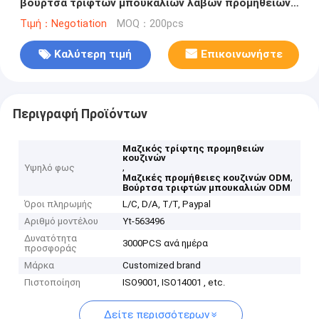
βούρτσα τριφτών μπουκαλιών λαβών προμηθειών
πλαστική μακριά
Τιμή：Negotiation
MOQ：200pcs
Καλύτερη τιμή
Επικοινωνήστε
Περιγραφή Προϊόντων
Μαζικός τρίφτης προμηθειών
κουζινών
,
Υψηλό φως
,
Μαζικές προμήθειες κουζινών ODM
Βούρτσα τριφτών μπουκαλιών ODM
Όροι πληρωμής
L/C, D/A, T/T, Paypal
Αριθμό μοντέλου
Yt-563496
Δυνατότητα
3000PCS ανά ημέρα
προσφοράς
Μάρκα
Customized brand
Πιστοποίηση
ISO9001, ISO14001 , etc.
Δείτε περισσότερων