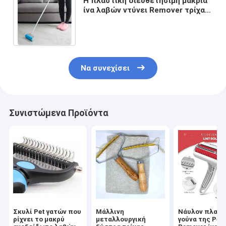
Η πλαστική διευθετήσιμη μακριά
ίνα λαβών ντύνει Remover τρίχας
τον κύλινδρο για τα ενδύματα
σκυλιών γατών
Να συνεχίσει
Συνιστώμενα Προϊόντα
Σκυλί Pet γατών που
Μάλλινη
Νάυλον πλαστ
ρίχνει το μακρύ
μεταλλουργική
γούνα της Pet 