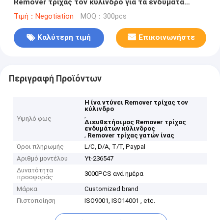
Remover τρίχας τον κύλινδρο για τα ενδύματα
σκυλιών γατών
Τιμή：Negotiation
MOQ：300pcs
Καλύτερη τιμή
Επικοινωνήστε
Περιγραφή Προϊόντων
Η ίνα ντύνει Remover τρίχας τον
κύλινδρο
,
Υψηλό φως
Διευθετήσιμος Remover τρίχας
ενδυμάτων κύλινδρος
,
Remover τρίχας γατών ίνας
Όροι πληρωμής
L/C, D/A, T/T, Paypal
Αριθμό μοντέλου
Yt-236547
Δυνατότητα
3000PCS ανά ημέρα
προσφοράς
Μάρκα
Customized brand
Πιστοποίηση
ISO9001, ISO14001 , etc.